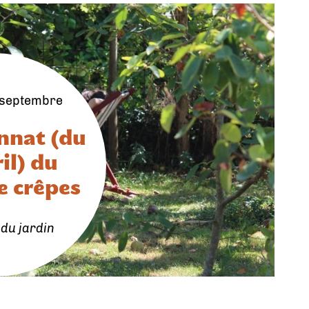
 septembre
nnat (du
il) du
e crêpes
du jardin