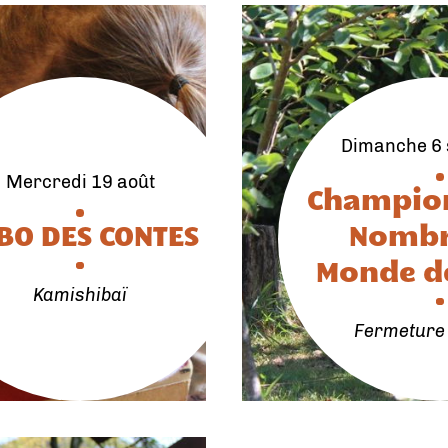
dimanche 6
mercredi 19 août
Champio
BO DES CONTES
Nombr
Monde d
Kamishibaï
Fermeture 