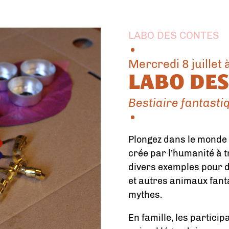
LABO DES CONTES
mercredi 8 juillet
LABO DES
Bestiaire fantasti
Plongez dans le monde 
crée par l’humanité à t
divers exemples pour 
et autres animaux fant
mythes.
En famille, les partici